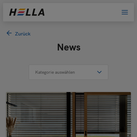
Willkommen bei HELLA!
Zurück
News
Bitte wählen Sie Ihre Kundengruppe
aus. Damit helfen Sie uns, das Website-
Erlebnis zu verbessern.
Privatkunde
Händler
Architekt oder Planer
Bewerber
Sonstige