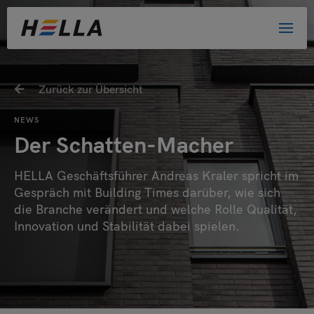
Willkommen bei HELLA!
Zurück zur Übersicht
Bitte wählen Sie Ihre Kundengruppe
NEWS
aus. Damit helfen Sie uns, das Website-
Der Schatten-Macher
Erlebnis zu verbessern.
HELLA Geschäftsführer Andreas Kraler spricht im
Privatkunde
Gespräch mit Building Times darüber, wie sich
Händler
die Branche verändert und welche Rolle Qualität,
Innovation und Stabilität dabei spielen.
Architekt oder Planer
Bewerber
Sonstige