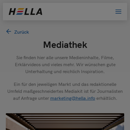
Willkommen bei HELLA!
Zurück
Mediathek
Bitte wählen Sie Ihre Kundengruppe
aus. Damit helfen Sie uns, das Website-
Sie finden hier alle unsere Medieninhalte, Filme,
Erlebnis zu verbessern.
Erklärvideos und vieles mehr. Wir wünschen gute
Unterhaltung und reichlich Inspiration.
Privatkunde
Ein für den jeweiligen Markt und das redaktionelle
Händler
Umfeld maßgeschneidertes Mediakit ist für Journalisten
Architekt oder Planer
auf Anfrage unter
marketing@hella.info
erhältlich.
Bewerber
Sonstige