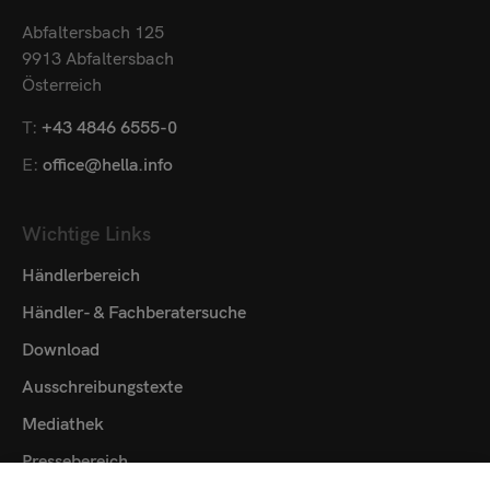
Abfaltersbach 125
9913 Abfaltersbach
Österreich
T:
+43 4846 6555-0
E:
office@hella.info
Wichtige Links
Händlerbereich
Händler- & Fachberatersuche
Download
Ausschreibungstexte
Mediathek
Pressebereich