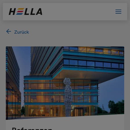
Willkommen bei HELLA!
Zurück
Bitte wählen Sie Ihre Kundengruppe
aus. Damit helfen Sie uns, das Website-
Erlebnis zu verbessern.
Privatkunde
Händler
Architekt oder Planer
Bewerber
Sonstige