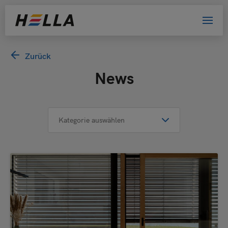
Willkommen bei HELLA!
Zurück
News
Bitte wählen Sie Ihre Kundengruppe
aus. Damit helfen Sie uns, das Website-
Erlebnis zu verbessern.
Privatkunde
Händler
Architekt oder Planer
Bewerber
Sonstige