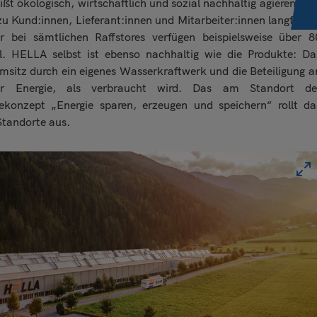
t ökologisch, wirtschaftlich und sozial nachhaltig agieren. Da
Senden
 Kund:innen, Lieferant:innen und Mitarbeiter:innen langfristig
r bei sämtlichen Raffstores verfügen beispielsweise über 8
il. HELLA selbst ist ebenso nachhaltig wie die Produkte: Da
itz durch ein eigenes Wasserkraftwerk und die Beteiligung a
r Energie, als verbraucht wird. Das am Standort de
iekonzept „Energie sparen, erzeugen und speichern“ rollt da
Standorte aus.