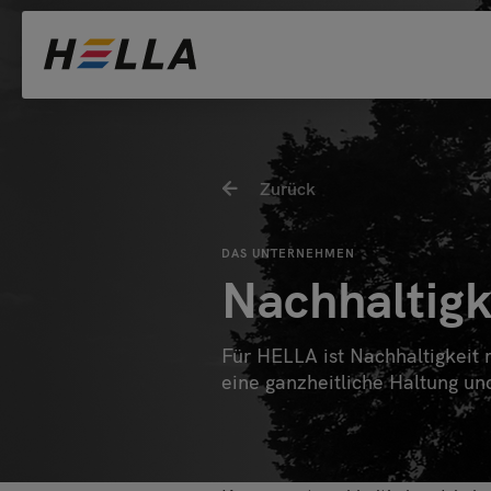
Bitte
Zurück
DAS UNTERNEHMEN
Privat
Nachhaltigk
Händle
Archite
Für HELLA ist Nachhaltigkeit 
Bewerb
eine ganzheitliche Haltung un
Sonstig