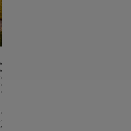
e
e
n
n
h
h
,
e