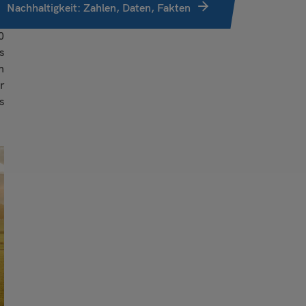
s
Nachhaltigkeit: Zahlen, Daten, Fakten
.
0
s
n
r
s