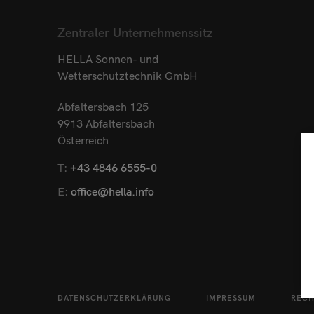
Zentraler Unternehmenssitz
HELLA Sonnen- und
Wetterschutztechnik GmbH
Abfaltersbach 125
9913 Abfaltersbach
Österreich
T:
+43 4846 6555-0
E:
office@hella.info
DATENSCHUTZERKLÄRUNG
IMPRESSUM
RECH