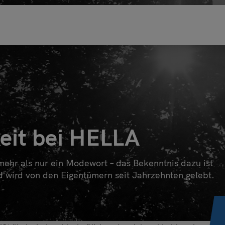
Willkommen bei HELLA!
 wählen Sie Ihre Kundengruppe aus. Damit helfen Sie un
Website-Erlebnis zu verbessern.
kunde
eit bei HELLA
r
kt oder Planer
mehr als nur ein Modewort – das Bekenntnis dazu ist
er
d wird von den Eigentümern seit Jahrzehnten gelebt.
e