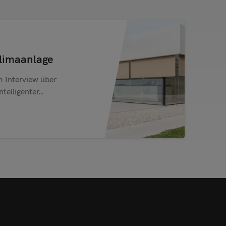
Klimaanlage
m Interview über
ntelligenter…