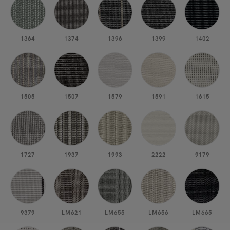
1364
1374
1396
1399
1402
1505
1507
1579
1591
1615
1727
1937
1993
2222
9179
9379
LM621
LM655
LM656
LM665