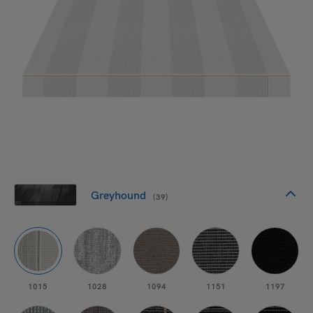
Greyhound
(39)
1015
1028
1094
1151
1197