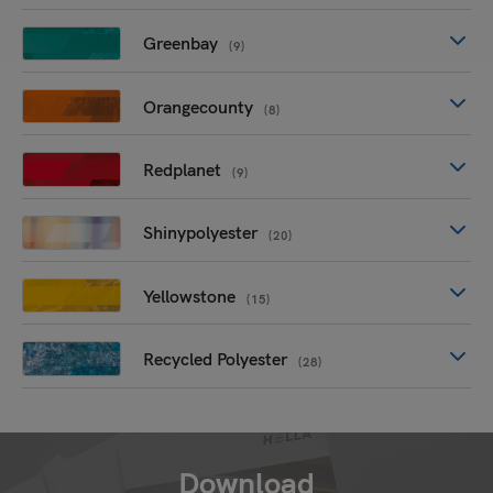
Greenbay
(9)
Orangecounty
(8)
Redplanet
(9)
Shinypolyester
(20)
Yellowstone
(15)
Recycled Polyester
(28)
Download