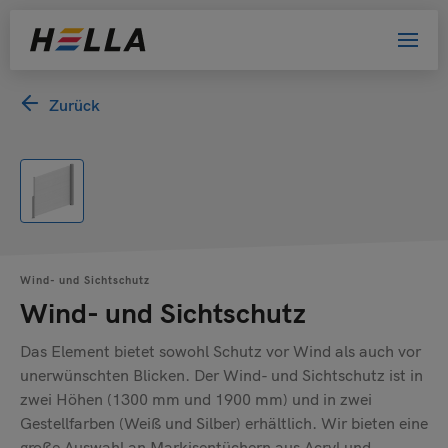
Zurück
Willkommen bei HELLA!
Bitte wählen Sie Ihre Kundengruppe
aus. Damit helfen Sie uns, das Website-
Erlebnis zu verbessern.
Privatkunde
Wind- und Sichtschutz
Händler
Wind- und Sichtschutz
Architekt oder Planer
Das Element bietet sowohl Schutz vor Wind als auch vor
Bewerber
unerwünschten Blicken. Der Wind- und Sichtschutz ist in
zwei Höhen (1300 mm und 1900 mm) und in zwei
Sonstige
Gestellfarben (Weiß und Silber) erhältlich. Wir bieten eine
große Auswahl an Markisentüchern aus Acryl und