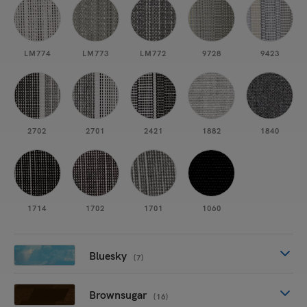
LM774
LM773
LM772
9728
9423
2702
2701
2421
1882
1840
1714
1702
1701
1060
Bluesky
(7)
Brownsugar
(16)