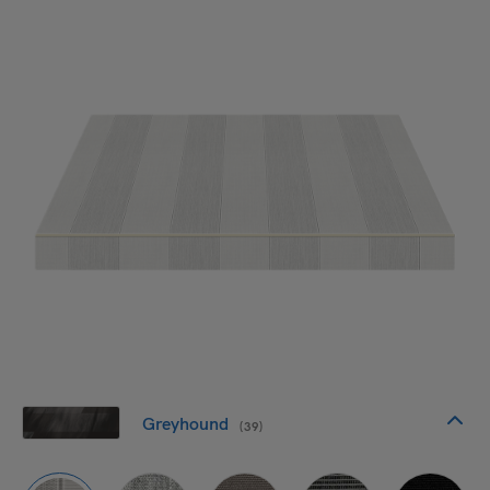
Greyhound
(39)