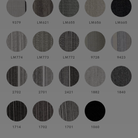
9379
LM621
LM655
LM656
LM665
LM774
LM773
LM772
9728
9423
2702
2701
2421
1882
1840
1714
1702
1701
1060