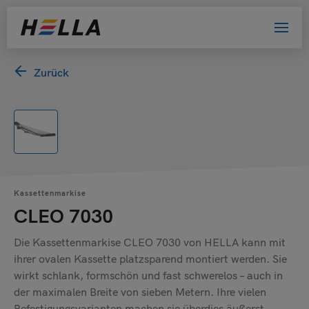
Zurück
Willkommen bei HELLA!
Bitte wählen Sie Ihre Kundengruppe
aus. Damit helfen Sie uns, das Website-
Erlebnis zu verbessern.
Privatkunde
Kassettenmarkise
Händler
CLEO 7030
Architekt oder Planer
Die Kassettenmarkise CLEO 7030 von HELLA kann mit
Bewerber
ihrer ovalen Kassette platzsparend montiert werden. Sie
wirkt schlank, formschön und fast schwerelos – auch in
Sonstige
der maximalen Breite von sieben Metern. Ihre vielen
Befestigungsvarianten machen sie überdies äußerst