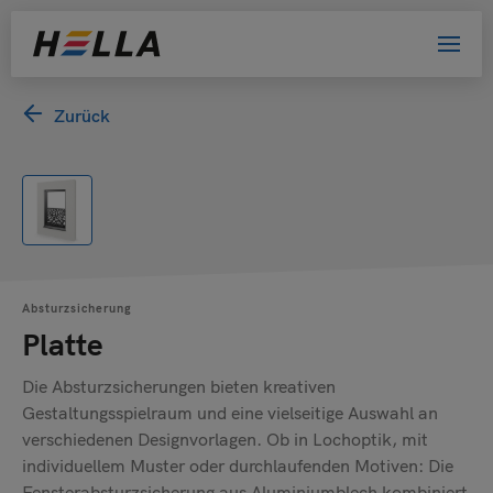
Zurück
Willkommen bei HELLA!
Bitte wählen Sie Ihre Kundengruppe
aus. Damit helfen Sie uns, das Website-
Erlebnis zu verbessern.
Privatkunde
Absturzsicherung
Händler
Platte
Architekt oder Planer
Die Absturzsicherungen bieten kreativen
Bewerber
Gestaltungsspielraum und eine vielseitige Auswahl an
verschiedenen Designvorlagen. Ob in Lochoptik, mit
Sonstige
individuellem Muster oder durchlaufenden Motiven: Die
Fensterabsturzsicherung aus Aluminiumblech kombiniert