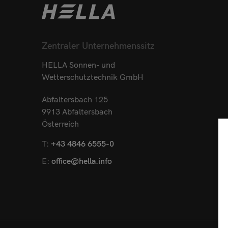
Zentraler Unternehmenssitz
HELLA Sonnen- und
Wetterschutztechnik GmbH
Abfaltersbach 125
9913 Abfaltersbach
Österreich
T:
+43 4846 6555-0
E:
office@hella.info