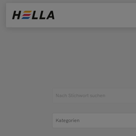
Bitte
Privat
Händle
Archite
Bewerb
Sonstig