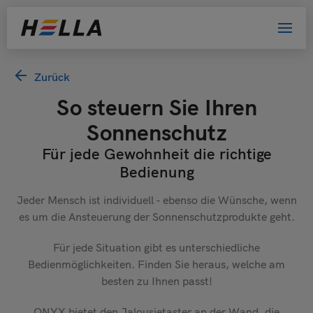
Willkommen bei HELLA!
Zurück
So steuern Sie Ihren
Bitte wählen Sie Ihre Kundengruppe
aus. Damit helfen Sie uns, das Website-
Sonnenschutz
Erlebnis zu verbessern.
Für jede Gewohnheit die richtige
Bedienung
Privatkunde
Jeder Mensch ist individuell - ebenso die Wünsche, wenn
Händler
es um die Ansteuerung der Sonnenschutzprodukte geht.
Architekt oder Planer
Für jede Situation gibt es unterschiedliche
Bewerber
Bedienmöglichkeiten. Finden Sie heraus, welche am
Sonstige
besten zu Ihnen passt!
ONYX bietet den Jalousietaster an der Wand, die