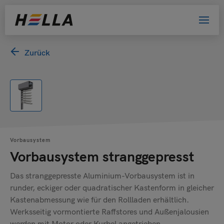
Zurück
Willkommen bei HELLA!
Bitte wählen Sie Ihre Kundengruppe
aus. Damit helfen Sie uns, das Website-
Erlebnis zu verbessern.
Privatkunde
Vorbausystem
Händler
Vorbausystem stranggepresst
Architekt oder Planer
Das stranggepresste Aluminium-Vorbausystem ist in
Bewerber
runder, eckiger oder quadratischer Kastenform in gleicher
Kastenabmessung wie für den Rollladen erhältlich.
Sonstige
Werksseitig vormontierte Raffstores und Außenjalousien
werden mit Motor oder Kurbel angetrieben.