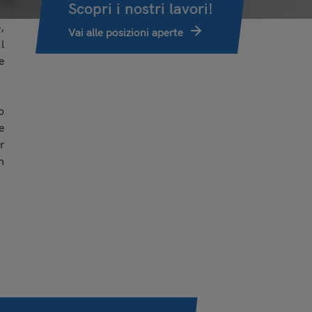
Scopri i nostri lavori!
,
Vai alle posizioni aperte
l
e
o
e
r
n