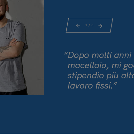
1
/ 3
Dopo molti anni
macellaio, mi g
stipendio più alt
lavoro fissi.