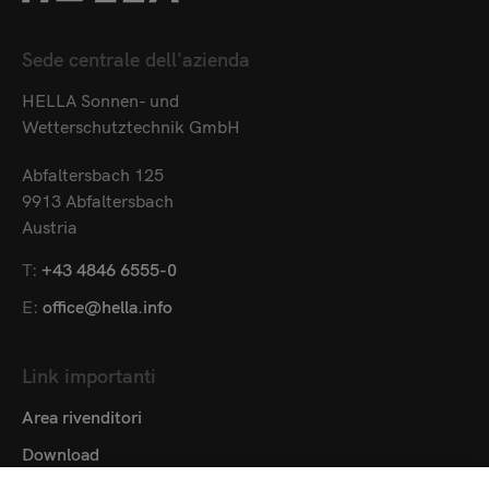
Sede centrale dell'azienda
HELLA Sonnen- und
Wetterschutztechnik GmbH
Abfaltersbach 125
9913 Abfaltersbach
Austria
T:
+43 4846 6555-0
E:
office@hella.info
Link importanti
Area rivenditori
Download