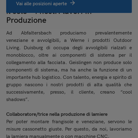
Una prospettiva splendente come
Vai alle posizioni aperte
il sole – i nostri lavori in
Produzione
Ad Abfaltersbach produciamo prevalentemente
veneziane e avvolgibili, a Werne i prodotti Outdoor
Living. Duisburg di occupa degli avvolgibili rialzati e
monoblocco, oltre ai componenti di sistema per il
collegamento alla facciata. Geislingen non produce solo
componenti di sistema, ma ha anche la funzione di un
importante hub logistico. Con talento, energia e spirito di
gruppo nascono i nostri prodotti di alta qualità che
successivamente, presso, il cliente, creano “cool
shadows”.
Collaboratore/trice nella produzione di lamiere
Per poter montare frangisole e veneziane, servono le
misure cassonetto giuste. Per questo, da noi, lavoriamo
la lamiera manualmente o con macchine CNC.