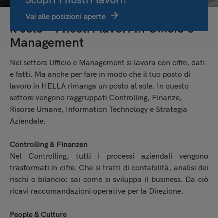
Una prospettiva splendente come
Vai alle posizioni aperte
il sole – i nostri lavori in Ufficio e
Management
Nel settore Ufficio e Management si lavora con cifre, dati
e fatti. Ma anche per fare in modo che il tuo posto di
lavoro in HELLA rimanga un posto al sole. In questo
settore vengono raggruppati Controlling, Finanze,
Risorse Umane, Information Technology e Strategia
Aziendale.
Controlling & Finanzen
Nel Controlling, tutti i processi aziendali vengono
trasformati in cifre. Che si tratti di contabilità, analisi dei
rischi o bilancio: sai come si sviluppa il business. Da ciò
ricavi raccomandazioni operative per la Direzione.
People & Culture