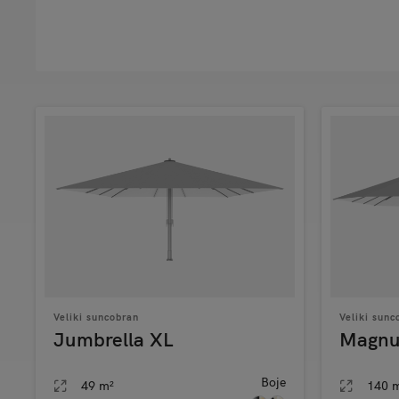
Veliki suncobran
Veliki sunc
Jumbrella XL
Magn
Boje
49 m²
140 