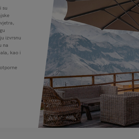
i su
njske
vjetra,
ogu
ju izvrsnu
u na
ala, kao i
 otporne