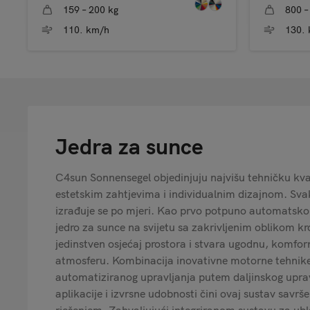
159 – 200 kg
800 –
110. km/h
130.
Jedra za sunce
C4sun Sonnensegel objedinjuju najvišu tehničku kval
estetskim zahtjevima i individualnim dizajnom. Sva
izrađuje se po mjeri. Kao prvo potpuno automatsko
jedro za sunce na svijetu sa zakrivljenim oblikom kr
jedinstven osjećaj prostora i stvara ugodnu, komfor
atmosferu. Kombinacija inovativne motorne tehnik
automatiziranog upravljanja putem daljinskog upravl
aplikacije i izvrsne udobnosti čini ovaj sustav savrš