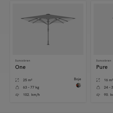
Suncobran
Suncobran
One
Pure
Boje
25 m²
16 m
63 – 77 kg
24 – 
102. km/h
90. 