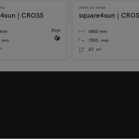
dra
Jedro za sunce
e4sun | CROSS
square4sun | CRO
Boje
 mm
6800 mm
. mm
7800. mm
²
47. m²