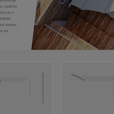
lažavanje
r, zaštitu
pno je u
stetski
h od sunca,
ra za