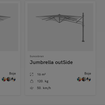
Suncobran
Jumbrella outSide
Boje
Boje
16 m²
120. kg
50. km/h