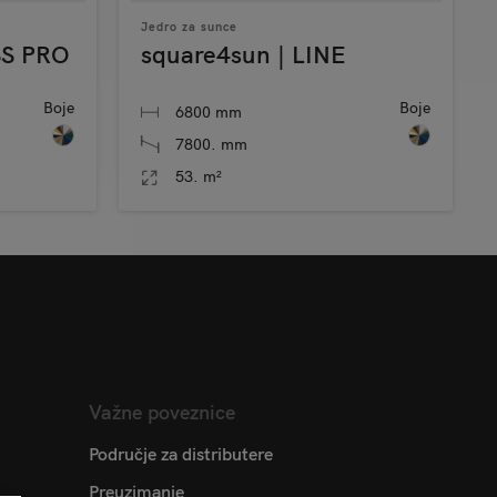
Jedro za sunce
SS PRO
square4sun | LINE
Boje
Boje
6800 mm
7800. mm
53. m²
Važne poveznice
Područje za distributere
Preuzimanje