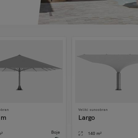
obran
Veliki suncobran
um
Largo
Boje
m²
140 m²