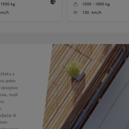
 1550 kg
1000 – 1850 kg
 km/h
130. km/h
itetu s
ko jedro
 sklopivo
ova, nudi
nu
e,
jača ili
enim