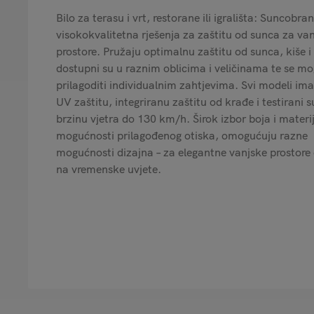
Bilo za terasu i vrt, restorane ili igrališta: Suncobran
visokokvalitetna rješenja za zaštitu od sunca za va
prostore. Pružaju optimalnu zaštitu od sunca, kiše i 
dostupni su u raznim oblicima i veličinama te se m
prilagoditi individualnim zahtjevima. Svi modeli ima
UV zaštitu, integriranu zaštitu od krađe i testirani s
brzinu vjetra do 130 km/h. Širok izbor boja i materij
mogućnosti prilagođenog otiska, omogućuju razne
mogućnosti dizajna – za elegantne vanjske prostore
na vremenske uvjete.