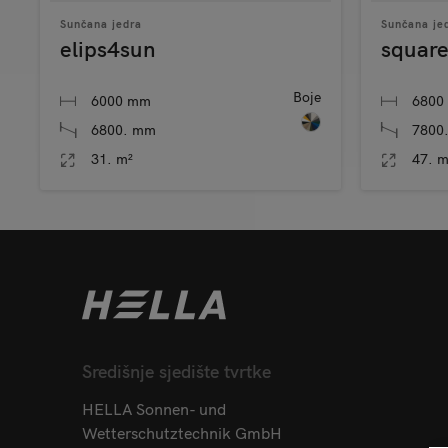
Sunčana jedra
Sunčana je
elips4sun
squar
Boje
6000 mm
6800
6800. mm
7800
31. m²
47. m
Središnje sjedište tvrtke
HELLA Sonnen- und
Wetterschutztechnik GmbH