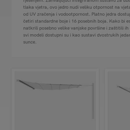
rješenjem. Zahvaljujući integriranom sustavu za ub
tlaka vjetra, ovo jedro nudi veliku otpornost na vjeta
od UV zračenja i vodootpornost. Platno jedra dostu
četiri standardne boje i 16 posebnih boja. Kako bi e
natkrili posebno velike vanjske površine i zaštitili i
svi modeli dostupni su i kao sustavi dvostrukih jeda
sunce.