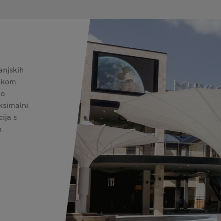
anjskih
sokom
 o
ksimalni
ija s
m