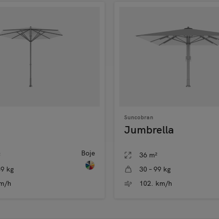
Suncobran
Jumbrella
Boje
²
36 m²
39 kg
30 – 99 kg
km/h
102. km/h