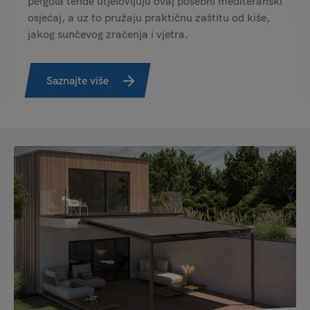
pergola tende utjelovljuju ovaj posebni mediteranski
osjećaj, a uz to pružaju praktičnu zaštitu od kiše,
jakog sunčevog zračenja i vjetra.
Saznajte više