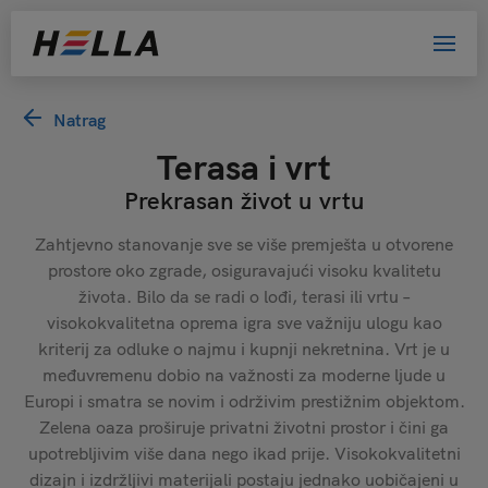
Natrag
Terasa i vrt
Prekrasan život u vrtu
Zahtjevno stanovanje sve se više premješta u otvorene
prostore oko zgrade, osiguravajući visoku kvalitetu
života. Bilo da se radi o lođi, terasi ili vrtu –
visokokvalitetna oprema igra sve važniju ulogu kao
kriterij za odluke o najmu i kupnji nekretnina. Vrt je u
međuvremenu dobio na važnosti za moderne ljude u
Europi i smatra se novim i održivim prestižnim objektom.
Zelena oaza proširuje privatni životni prostor i čini ga
upotrebljivim više dana nego ikad prije. Visokokvalitetni
dizajn i izdržljivi materijali postaju jednako uobičajeni u