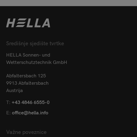
Središnje sjedište tvrtke
HELLA Sonnen- und
Wetterschutztechnik GmbH
Abfaltersbach 125
9913 Abfaltersbach
Austrija
T:
+43 4846 6555-0
E:
office@hella.info
Važne poveznice