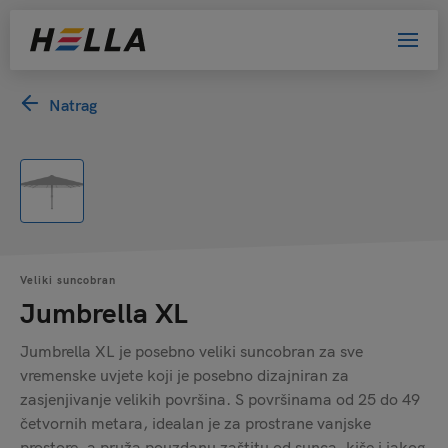
Natrag
Veliki suncobran
Jumbrella XL
Jumbrella XL je posebno veliki suncobran za sve
vremenske uvjete koji je posebno dizajniran za
zasjenjivanje velikih površina. S površinama od 25 do 49
četvornih metara, idealan je za prostrane vanjske
prostore, a pruža pouzdanu zaštitu od sunca, kiše i jakog