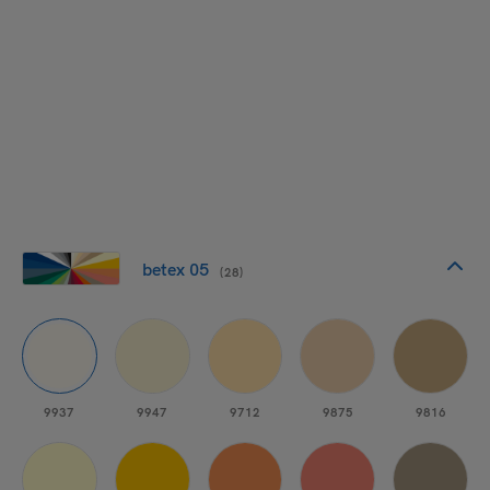
betex 05
(28)
9937
9947
9712
9875
9816