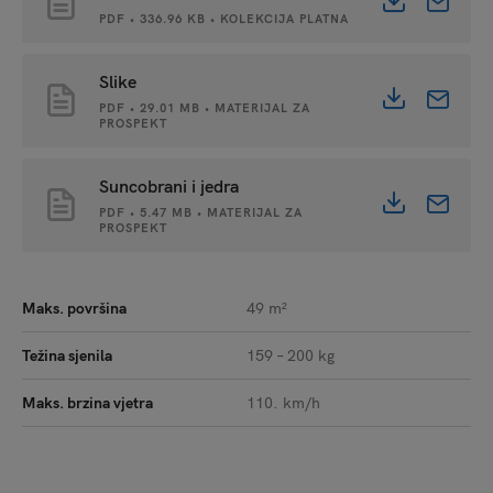
PDF • 336.96 KB • KOLEKCIJA PLATNA
Slike
PDF • 29.01 MB • MATERIJAL ZA
PROSPEKT
Suncobrani i jedra
PDF • 5.47 MB • MATERIJAL ZA
PROSPEKT
Maks. površina
49 m²
Težina sjenila
159 – 200 kg
Maks. brzina vjetra
110. km/h