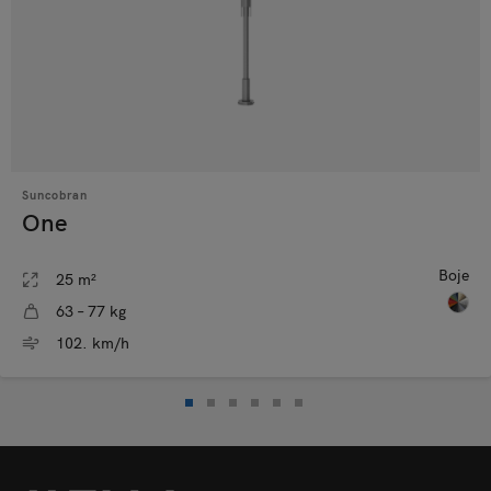
Suncobran
One
Boje
25 m²
63 – 77 kg
102. km/h