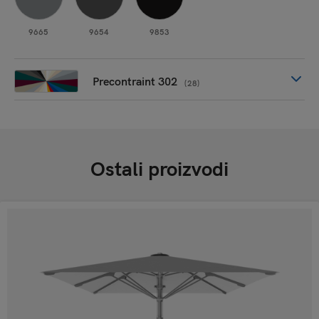
9665
9654
9853
Precontraint 302
(28)
Ostali proizvodi