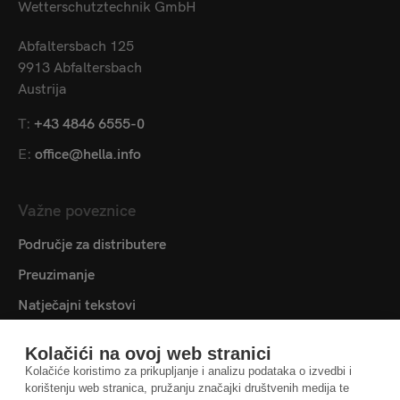
Wetterschutztechnik GmbH
Abfaltersbach 125
9913 Abfaltersbach
Austrija
T:
+43 4846 6555-0
E:
office@hella.info
Važne poveznice
Područje za distributere
Preuzimanje
Natječajni tekstovi
Medijateka
Kolačići na ovoj web stranici
Kontaktirajte nas
Kolačiće koristimo za prikupljanje i analizu podataka o izvedbi i
korištenju web stranica, pružanju značajki društvenih medija te
Postavke kolačića