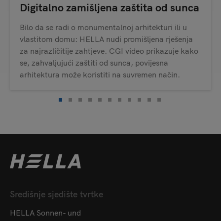
Digitalno zamišljena zaštita od sunca
Bilo da se radi o monumentalnoj arhitekturi ili u
vlastitom domu: HELLA nudi promišljena rješenja
za najrazličitije zahtjeve. CGI video prikazuje kako
se, zahvaljujući zaštiti od sunca, povijesna
arhitektura može koristiti na suvremen način.
Središnje sjedište tvrtke
HELLA Sonnen- und