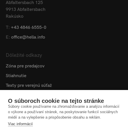
Abfaltersbach 125
9913 Abfaltersbach
Rakúsko
T:
+43 4846 6555-0
E:
office@hella.info
Dôležité odkazy
Zóna pre predajcov
Stiahnutie
Texty pre verejnú súťaž
Mediatéka
O súboroch cookie na tejto stránke
Skontaktujte
Súbory cookie používame na zhromažďovanie a analýzu informácií
o výkone a používaní stránok, na poskytovanie funkcií sociálnych
Nastavenia cookies
médií a na vylepšenie a prispôsobenie obsahu a reklám.
Viac informácií