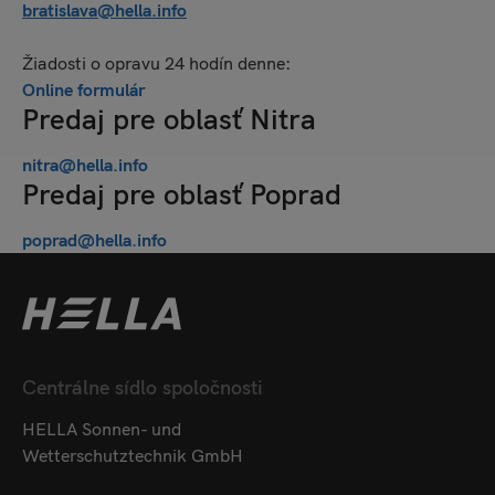
bratislava@hella.info
Žiadosti o opravu 24 hodín denne:
Online formulár
Predaj pre oblasť Nitra
nitra@hella.info
Predaj pre oblasť Poprad
poprad@hella.info
Centrálne sídlo spoločnosti
HELLA Sonnen- und
Wetterschutztechnik GmbH