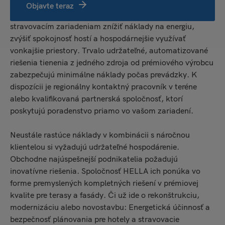
Riešenia na ochranu pred slnkom a poveternostnými
Objavte teraz
vplyvmi od spoločnosti HELLA pomáhajú hotelom a
stravovacím zariadeniam znížiť náklady na energiu,
zvýšiť spokojnosť hostí a hospodárnejšie využívať
vonkajšie priestory. Trvalo udržateľné, automatizované
riešenia tienenia z jedného zdroja od prémiového výrobcu
zabezpečujú minimálne náklady počas prevádzky. K
dispozícii je regionálny kontaktný pracovník v teréne
alebo kvalifikovaná partnerská spoločnosť, ktorí
poskytujú poradenstvo priamo vo vašom zariadení.
Neustále rastúce náklady v kombinácii s náročnou
klientelou si vyžadujú udržateľné hospodárenie.
Obchodne najúspešnejší podnikatelia požadujú
inovatívne riešenia. Spoločnosť HELLA ich ponúka vo
forme premyslených kompletných riešení v prémiovej
kvalite pre terasy a fasády. Či už ide o rekonštrukciu,
modernizáciu alebo novostavbu: Energetická účinnosť a
bezpečnosť plánovania pre hotely a stravovacie