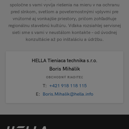
spoločne s vami vyvíja riešenia na mieru v na ochranu
pred slnkom, svetlom a poveternostnými vplyvmi pre
vnútorné aj vonkajšie priestory, pričom zohľadňuje
regionálnu stavebnú kultúru. Vďaka rozsiahlej servisnej
sieti sme s vami v neustálom kontakte – od úvodnej
konzultácie až po inštaláciu a údržbu.
HELLA Tieniaca technika s.r.o.
Boris Mihálik
OBCHODNÝ RIADITEĽ
T:
+421 918 118 115
E:
Boris.Mihalik@hella.info