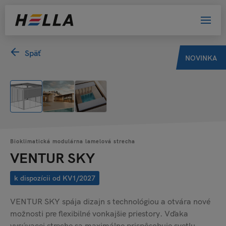
Späť
NOVINKA
Bioklimatická modulárna lamelová strecha
VENTUR SKY
k dispozícii od KV1/2027
VENTUR SKY spája dizajn s technológiou a otvára nové
možnosti pre flexibilné vonkajšie priestory. Vďaka
vysúvacej streche sa maximálne prispôsobuje svetlu,