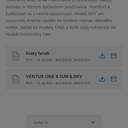
počasiu a rôznym spôsobom používania. Komfort a
funkčnosť sú v centre pozornosti. Model SKY pri
vysunutej streche vpúšťa do budovy najviac denného
svetla, zatiaľ čo modely ONE a SUN vždy vytvárajú na
fasáde minimálny tieň.
Svety farieb
PDF • 10.66 MB • MATERIÁL BROŽÚRY
VENTUR ONE & SUN & SKY
PDF • 10.46 MB • MATERIÁL BROŽÚRY