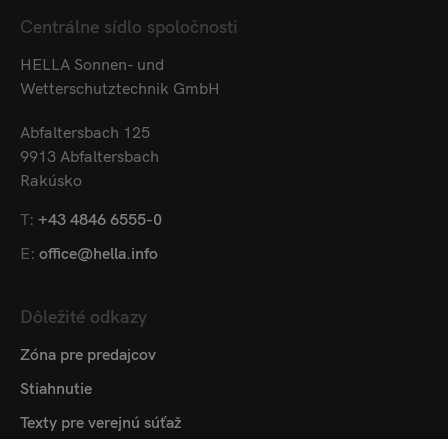
Centrálne sídlo spoločnosti
HELLA Sonnen- und
Wetterschutztechnik GmbH
Abfaltersbach 125
9913 Abfaltersbach
Rakúsko
T:
+43 4846 6555-0
E:
office@hella.info
Dôležité odkazy
Zóna pre predajcov
Stiahnutie
Texty pre verejnú súťaž