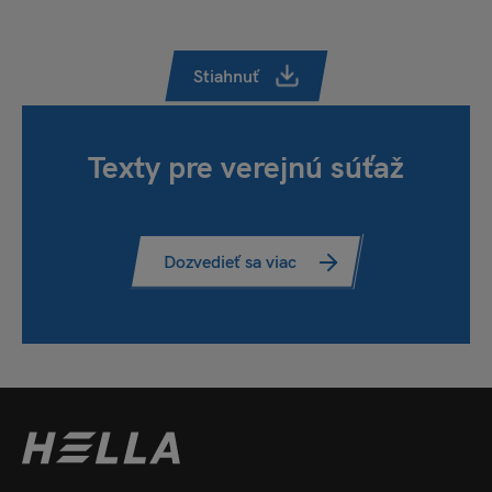
Stiahnuť
Texty pre verejnú súťaž
Dozvedieť sa viac