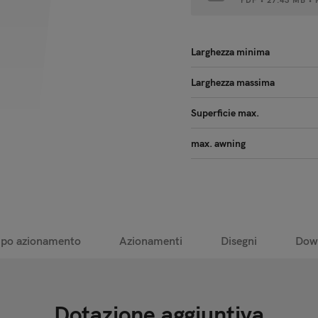
PDF • 27.43 MB •
Larghezza minima
Larghezza massima
Superficie max.
max. awning
ipo azionamento
Azionamenti
Disegni
Dow
Dotazione aggiuntiva