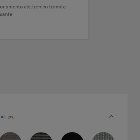
ionamento elettronico tramite
lsante
nd
(39)