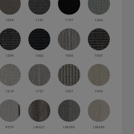
1094
1151
1197
1364
1399
1402
1505
1507
1615
1727
1937
1993
9379
LM621
LM655
LM656