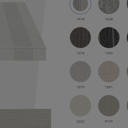
1015
1028
1374
1396
1579
1591
2222
9179