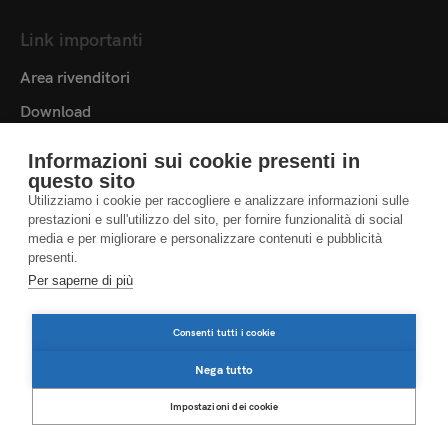
Link importanti
Area rivenditori
Download
Testi di presentazione
Informazioni sui cookie presenti in
Libreria multimediale
questo sito
Utilizziamo i cookie per raccogliere e analizzare informazioni sulle
Contatti
prestazioni e sull'utilizzo del sito, per fornire funzionalità di social
media e per migliorare e personalizzare contenuti e pubblicità
Impostazioni cookie
presenti.
Per saperne di più
DICHIARAZIONE RELATIVA ALLA PROTEZIONE DEI DATI
Consenti tutti i cookie
IMPRESSUM
AVVISI LEGALI
Nega tutto
Impostazioni dei cookie