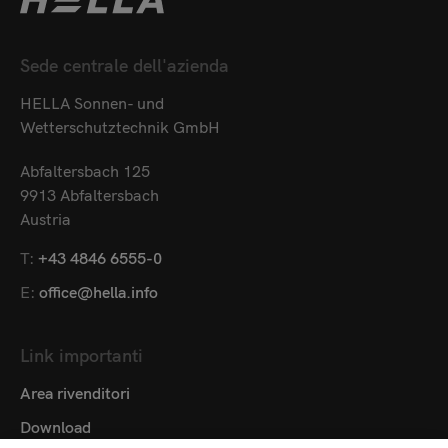
Sede centrale dell'azienda
HELLA Sonnen- und
Wetterschutztechnik GmbH
Abfaltersbach 125
9913 Abfaltersbach
Austria
T:
+43 4846 6555-0
E:
office@hella.info
Link importanti
Area rivenditori
Download