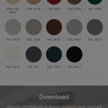
FARB-NR.
VSR 0110
VSR 0330
VSR 0780
RAL 6005
0003
RAL 7035
RAL 7038
RAL 8014
RAL 9006
RAL 9007
RAL 9016
DB 703
RAL 7016
RAL 8019
Download
Ulteriori informazioni su questo prodotto sono riportate