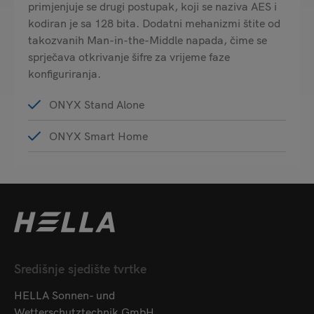
primjenjuje se drugi postupak, koji se naziva AES i
kodiran je sa 128 bita. Dodatni mehanizmi štite od
takozvanih Man-in-the-Middle napada, čime se
sprječava otkrivanje šifre za vrijeme faze
konfiguriranja.
ONYX Stand Alone
ONYX Smart Home
Središnje sjedište tvrtke
HELLA Sonnen- und
Wetterschutztechnik GmbH