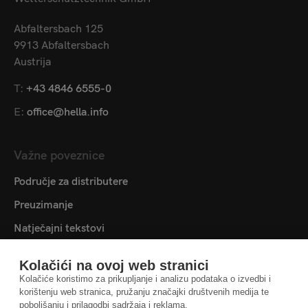
Abfaltersbach 125
9913 Abfaltersbach
Austrija
T:
+43 4846 6555-0
E:
office@hella.info
Važne poveznice
Područje za distributere
Preuzimanje
Natječajni tekstovi
Medijateka
Kolačići na ovoj web stranici
Kontaktirajte nas
Kolačiće koristimo za prikupljanje i analizu podataka o izvedbi i
korištenju web stranica, pružanju značajki društvenih medija te
Postavke kolačića
poboljšanju i prilagodbi sadržaja i reklama.