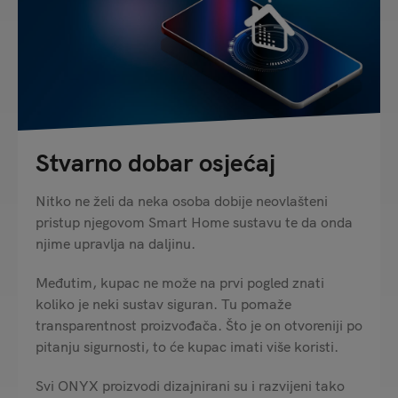
Stvarno dobar osjećaj
Nitko ne želi da neka osoba dobije neovlašteni
pristup njegovom Smart Home sustavu te da onda
njime upravlja na daljinu.
Međutim, kupac ne može na prvi pogled znati
koliko je neki sustav siguran. Tu pomaže
transparentnost proizvođača. Što je on otvoreniji po
pitanju sigurnosti, to će kupac imati više koristi.
Svi ONYX proizvodi dizajnirani su i razvijeni tako