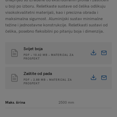
u boji po izboru. Rešetkaste sustave od čelika odlikuju
visokokvalitetni materijali, kao i precizna obrada i
maksimalna sigurnost. Aluminijski sustav minimalne
težine i jednostavne konstrukcije. Rešetkasti sustavi od
čelika, posebno fleksibilni po pitanju boja i dimenzija.
Svijet boja
PDF • 10.62 MB • MATERIJAL ZA
PROSPEKT
Zaštite od pada
PDF • 2.88 MB • MATERIJAL ZA
PROSPEKT
Maks. širina
2500 mm