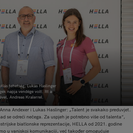
ótlás tehetség, Lukas Haslinger
k napja vendége volt. Itt a
vel, Andreas Kralerrel.
ši Anna Andexer i Lukas Haslinger: „Talent je svakako preduvjet.
kad se odreći nečega. Za uspjeh je potrebno više od talenta“,
austrijske biatlonske reprezentacije, HELLA od 2021. godine
amo u vanjskoj komunikaciji, već također omogućuje