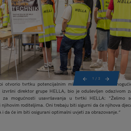
1
/ 2
bi otvorio tvrtku potencijalnim mladim talentima i omogući
, izvršni direktor grupe HELLA, bio je oduševljen odazivom z
om za mogućnosti usavršavanja u tvrtki HELLA: "Želimo s
njihovim roditeljima. Oni trebaju biti sigurni da će njihova djec
A i da će im biti osigurani optimalni uvjeti za obrazovanje.“