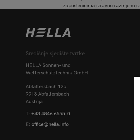
zaposlenicima izravnu razmjenu sa
Središnje sjedište tvrtke
HELLA Sonnen- und
Wetterschutztechnik GmbH
Abfaltersbach 125
9913 Abfaltersbach
Austrija
T:
+43 4846 6555-0
E:
office@hella.info