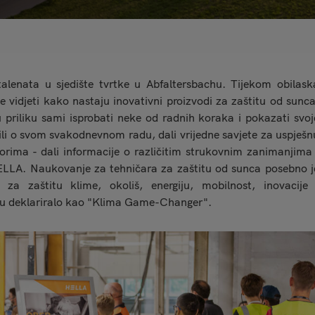
alenata u sjedište tvrtke u Abfaltersbachu. Tijekom obilask
ke vidjeti kako nastaju inovativni proizvodi za zaštitu od sunca
priliku sami isprobati neke od radnih koraka i pokazati svoj
rili o svom svakodnevnom radu, dali vrijedne savjete za uspješn
rima - dali informacije o različitim strukovnim zanimanjima 
ELLA. Naukovanje za tehničara za zaštitu od sunca posebno j
 za zaštitu klime, okoliš, energiju, mobilnost, inovacije 
iju deklariralo kao "Klima Game-Changer".