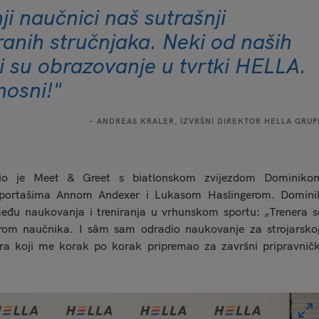
i naučnici naš sutrašnji
iranih stručnjaka. Neki od naših
i su obrazovanje u tvrtki HELLA.
nosni!"
ANDREAS KRALER, IZVRŠNI DIREKTOR HELLA GRUP
io je Meet & Greet s biatlonskom zvijezdom Dominiko
sportašima Annom Andexer i Lukasom Haslingerom. Domini
među naukovanja i treniranja u vrhunskom sportu: „Trenera s
rom naučnika. I sâm sam odradio naukovanje za strojarsko
ora koji me korak po korak pripremao za završni pripravničk