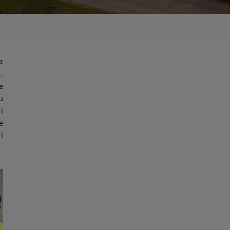
a
.
e
u
i
e
i