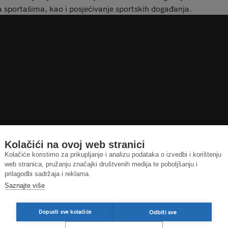
 sportašima, kao i posjećivanje sportskih događanja.
Kolačići na ovoj web stranici
Kolačiće koristimo za prikupljanje i analizu podataka o izvedbi i korištenju
web stranica, pružanju značajki društvenih medija te poboljšanju i
prilagodbi sadržaja i reklama.
Saznajte više
Odbiti sve
Dopusti sve kolačiće