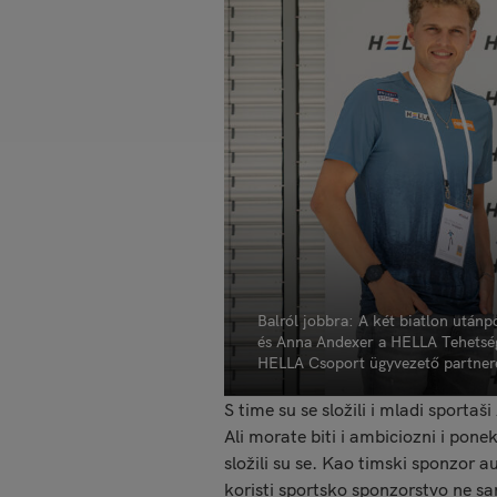
Balról jobbra: A két biatlon utánp
és Anna Andexer a HELLA Tehetsége
HELLA Csoport ügyvezető partneré
S time su se složili i mladi sporta
Ali morate biti i ambiciozni i pone
složili su se. Kao timski sponzor 
koristi sportsko sponzorstvo ne s