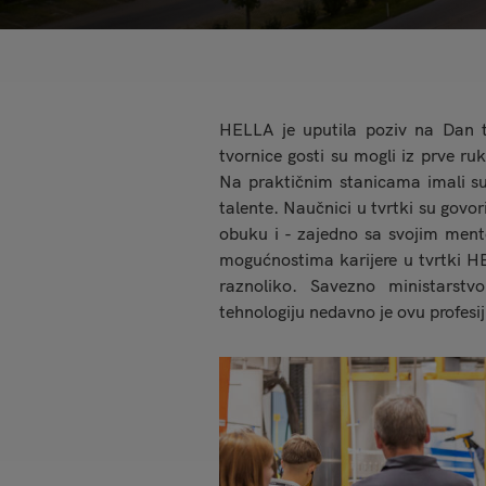
HELLA je uputila poziv na Dan t
tvornice gosti su mogli iz prve ru
Na praktičnim stanicama imali su 
talente. Naučnici u tvrtki su govo
obuku i - zajedno sa svojim mento
mogućnostima karijere u tvrtki H
raznoliko. Savezno ministarstvo
tehnologiju nedavno je ovu profes