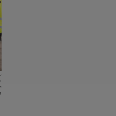
o
a
e
a