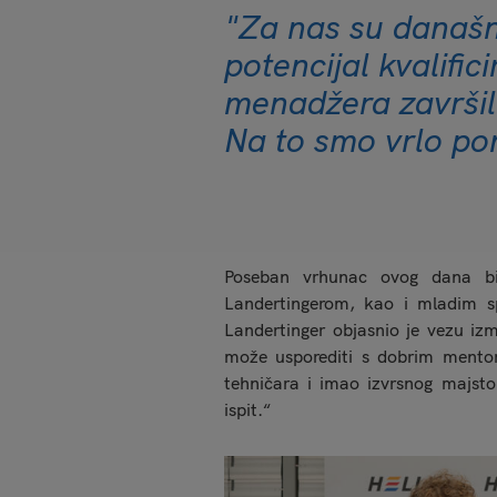
"Za nas su današnj
potencijal kvalific
menadžera završil
Na to smo vrlo po
Poseban vrhunac ovog dana b
Landertingerom, kao i mladim 
Landertinger objasnio je vezu iz
može usporediti s dobrim mento
tehničara i imao izvrsnog majst
ispit.“