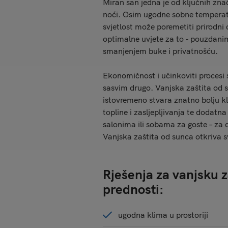
Miran san jedna je od ključnih znač
noći. Osim ugodne sobne temperatu
svjetlost može poremetiti prirodni
optimalne uvjete za to - pouzda
smanjenjem buke i privatnošću.
Ekonomičnost i učinkoviti procesi 
sasvim drugo. Vanjska zaštita od s
istovremeno stvara znatno bolju kl
topline i zasljepljivanja te dodat
salonima ili sobama za goste – za 
Vanjska zaštita od sunca otkriva s
Rješenja za vanjsku z
prednosti:
ugodna klima u prostoriji