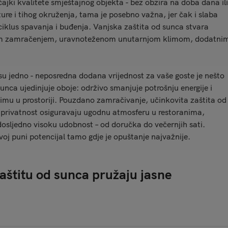
ajki kvalitete smještajnog objekta - bez obzira na doba dana ili
re i tihog okruženja, tama je posebno važna, jer čak i slaba
 ciklus spavanja i buđenja. Vanjska zaštita od sunca stvara
nim zamračenjem, uravnoteženom unutarnjom klimom, dodatni
su jedno - neposredna dodana vrijednost za vaše goste je nešto
unca ujedinjuje oboje: održivo smanjuje potrošnju energije i
imu u prostoriji. Pouzdano zamračivanje, učinkovita zaštita od
na privatnost osiguravaju ugodnu atmosferu u restoranima,
dosljedno visoku udobnost – od doručka do večernjih sati.
voj puni potencijal tamo gdje je opuštanje najvažnije.
aštitu od sunca pružaju jasne