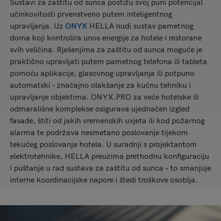
Sustavi za zaštitu od sunca postižu svoj puni potencijal
učinkovitosti prvenstveno putem inteligentnog
upravljanja. Uz
ONYX
HELLA nudi sustav pametnog
doma koji kontrolira unos energije za hotele i restorane
svih veličina. Rješenjima za zaštitu od sunca moguće je
praktično upravljati putem pametnog telefona ili tableta
pomoću aplikacije, glasovnog upravljanja ili potpuno
automatski - značajno olakšanje za kućnu tehniku i
upravljanje objektima. ONYX.PRO za veće hotelske ili
odmarališne komplekse osigurava ujednačen izgled
fasade, štiti od jakih vremenskih uvjeta ili kod požarnog
alarma te podržava nesmetano poslovanje tijekom
tekućeg poslovanja hotela. U suradnji s projektantom
elektrotehnike, HELLA preuzima prethodnu konfiguraciju
i puštanje u rad sustava za zaštitu od sunca – to smanjuje
interne koordinacijske napore i štedi troškove osoblja.