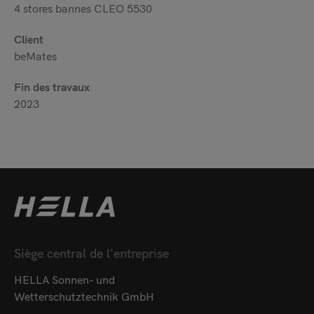
4 stores bannes CLEO 5530
Client
beMates
Fin des travaux
2023
Siège central de l'entreprise
HELLA Sonnen- und
Wetterschutztechnik GmbH