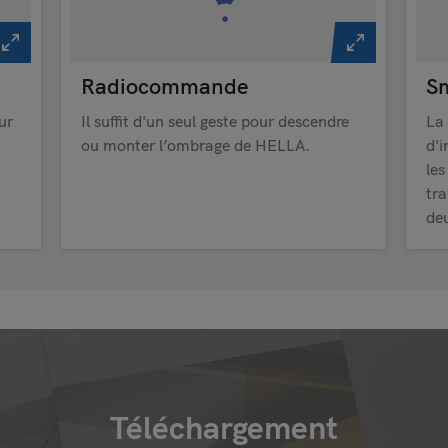
Radiocommande
S
ur
Il suffit d'un seul geste pour descendre
La
ou monter l’ombrage de HELLA.
d'i
le
tr
deu
Téléchargement