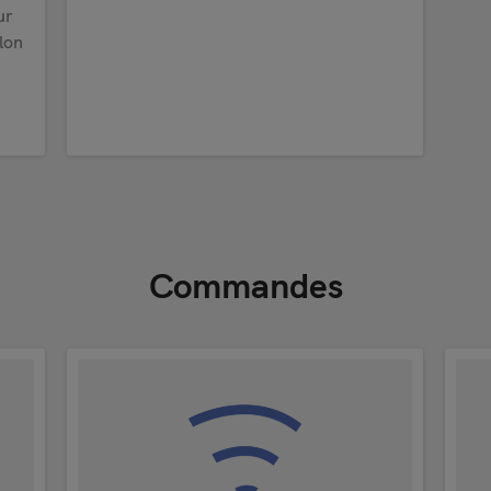
ur
lon
Commandes