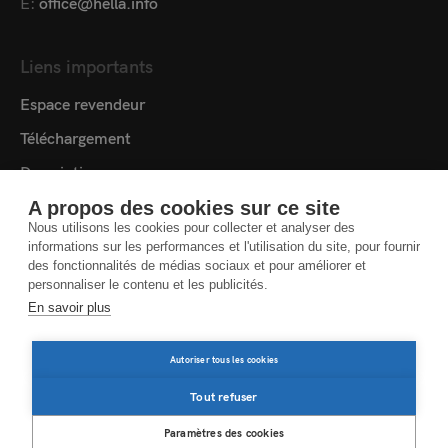
E:
office@hella.info
Liens importants
Espace revendeur
Téléchargement
Description
Médiathèque
A propos des cookies sur ce site
Nous utilisons les cookies pour collecter et analyser des
Contact
informations sur les performances et l'utilisation du site, pour fournir
des fonctionnalités de médias sociaux et pour améliorer et
Cookie settings
personnaliser le contenu et les publicités.
En savoir plus
ACCORD DE PROTECTION DES DONNÉES
Autoriser tous les cookies
MENTIONS LÉGALES
INFORMATIONS JURIDIQUES
Tout refuser
Paramètres des cookies