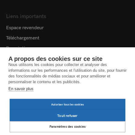
Liens importants
Espace revendeur
Téléchargement
Description
Médiathèque
A propos des cookies sur ce site
Nous utilisons les cookies pour collecter et analyser des
Contact
informations sur les performances et l'utilisation du site, pour fournir
des fonctionnalités de médias sociaux et pour améliorer et
Cookie settings
personnaliser le contenu et les publicités.
En savoir plus
ACCORD DE PROTECTION DES DONNÉES
Autoriser tous les cookies
MENTIONS LÉGALES
INFORMATIONS JURIDIQUES
Tout refuser
Paramètres des cookies