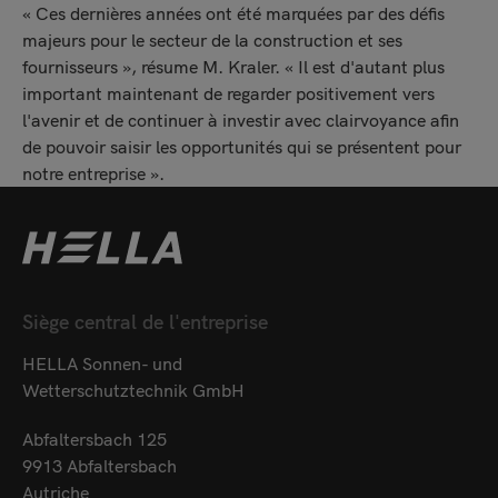
« Ces dernières années ont été marquées par des défis
majeurs pour le secteur de la construction et ses
fournisseurs », résume M. Kraler. « Il est d'autant plus
important maintenant de regarder positivement vers
l'avenir et de continuer à investir avec clairvoyance afin
de pouvoir saisir les opportunités qui se présentent pour
notre entreprise ».
Siège central de l'entreprise
HELLA Sonnen- und
Wetterschutztechnik GmbH
Abfaltersbach 125
9913 Abfaltersbach
Autriche