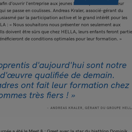
fin d’ouvrir l'entreprise aux jeunes talents potentiels et leur
qui se passe en coulisses. Andreas Kraler, associé-gérant du
iasmé par la participation active et le grand intérêt pour les
LLA : « Nous souhaitons nous présenter non seulement aux
 Ils doivent être sûrs que chez HELLA, leurs enfants feront parti
énéficieront de conditions optimales pour leur formation. »
pprentis d'aujourd'hui sont notre
-d'œuvre qualifiée de demain.
dres ont fait leur formation chez
mmes très fiers ! »
ANDREAS KRALER, GÉRANT DU GROUPE HELL
urnée a été le Meet & ; Greet avec la star du biathlon Dominik