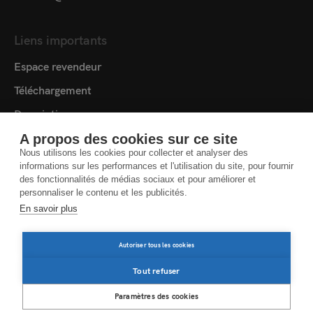
Liens importants
Espace revendeur
Téléchargement
Description
Médiathèque
A propos des cookies sur ce site
Nous utilisons les cookies pour collecter et analyser des
Contact
informations sur les performances et l'utilisation du site, pour fournir
des fonctionnalités de médias sociaux et pour améliorer et
Cookie settings
personnaliser le contenu et les publicités.
En savoir plus
ACCORD DE PROTECTION DES DONNÉES
Autoriser tous les cookies
MENTIONS LÉGALES
INFORMATIONS JURIDIQUES
Tout refuser
Paramètres des cookies