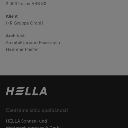
2 000 kusov ARB 80
Klient
i+R Gruppe GmbH
Architekt
Architekturbüro Feuerstein
Hammer Pfeiffer
Centrálne sídlo spoločnosti
HELLA Sonnen- und
Wetterschutztechnik GmbH