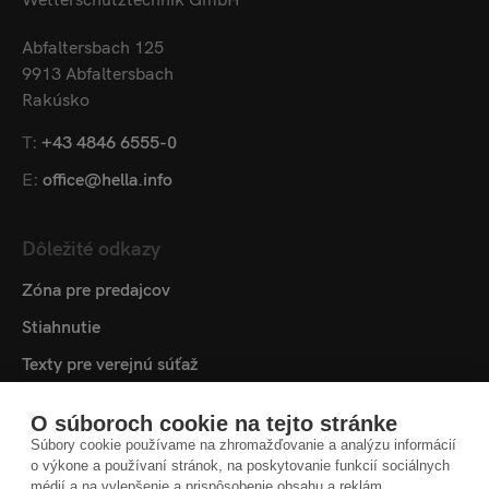
Abfaltersbach 125
9913 Abfaltersbach
Rakúsko
T:
+43 4846 6555-0
E:
office@hella.info
Dôležité odkazy
Zóna pre predajcov
Stiahnutie
Texty pre verejnú súťaž
Mediatéka
O súboroch cookie na tejto stránke
Skontaktujte
Súbory cookie používame na zhromažďovanie a analýzu informácií
o výkone a používaní stránok, na poskytovanie funkcií sociálnych
Nastavenia cookies
médií a na vylepšenie a prispôsobenie obsahu a reklám.