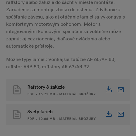
raffstory alebo žalúzie do šácht v mieste montáže.
Zariadenie sa montuje zboku do ostenia. Zdvíhanie a
spúšťanie závesu, ako aj otáčanie lamiel sa vykonáva s
komfortným motorovým pohonom. Motor s
integrovanými koncovými spínačmi sa voliteľne môže
zapnúť aj cez riadenia, diaľkové ovládania alebo
automatické prístroje.
Možné typy lamiel: Vonkajšie žalúzie AF 60/AF 80,
raffstor ARB 80, raffstory AR 63/AR 92
Rafstory & žalúzie
PDF • 15.71 MB • MATERIÁL BROŽÚRY
Svety farieb
PDF • 10.66 MB • MATERIÁL BROŽÚRY