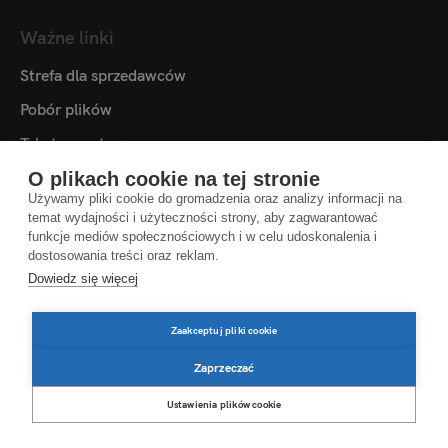
Ważne linki
Strefa dla sprzedawców
Pobór plików
Teksty przetargowe
Mediateka
O plikach cookie na tej stronie
Używamy pliki cookie do gromadzenia oraz analizy informacji na
Kontakt
temat wydajności i użyteczności strony, aby zagwarantować
funkcje mediów społecznościowych i w celu udoskonalenia i
Ustawienia plików cookie
dostosowania treści oraz reklam.
Dowiedz się więcej
POLITYKA PRYWATNOŚCI
IMPRESSUM
Zaakceptuj pliki cookie
WSKAZÓWKI PRAWNE
Zaprzeczać
Ustawienia plików cookie