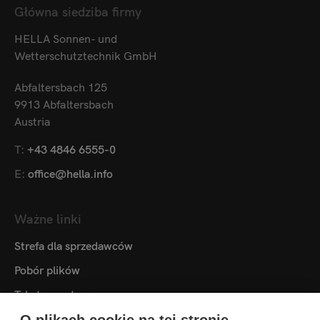
Główna siedziba firmy
HELLA Sonnen- und
Wetterschutztechnik GmbH
Abfaltersbach 125
9913 Abfaltersbach
Austria
T:
+43 4846 6555-0
E:
office@hella.info
Ważne linki
Strefa dla sprzedawców
Pobór plików
Teksty przetargowe
Mediateka