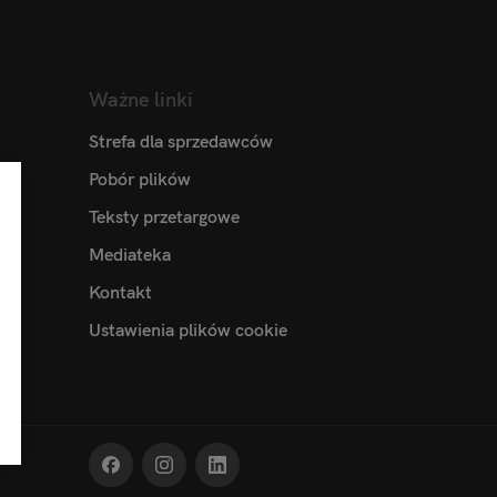
Ważne linki
Strefa dla sprzedawców
Pobór plików
Teksty przetargowe
Mediateka
Kontakt
Ustawienia plików cookie