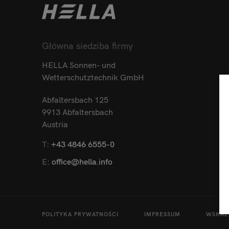
Główna siedziba firmy
HELLA Sonnen- und
Wetterschutztechnik GmbH
Abfaltersbach 125
9913 Abfaltersbach
Austria
T:
+43 4846 6555-0
E:
office@hella.info
POLITYKA PRYWATNOŚCI
IMPRESSUM
WSKAZ