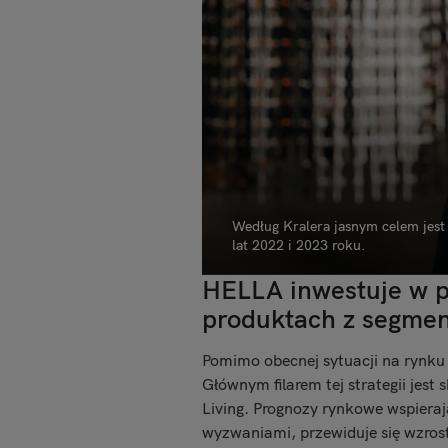
Według Kralera jasnym celem jest
lat 2022 i 2023 roku.
HELLA inwestuje w pr
produktach z segmen
Pomimo obecnej sytuacji na rynku 
Głównym filarem tej strategii jes
Living. Prognozy rynkowe wspieraj
wyzwaniami, przewiduje się wzrost