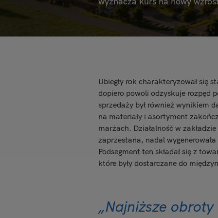
wyznacza kurs na nowy wzrost
Ubiegły rok charakteryzował się s
dopiero powoli odzyskuje rozpęd 
sprzedaży był również wynikiem 
na materiały i asortyment zakońc
marżach. Działalność w zakładzie
zaprzestana, nadal wygenerowała 
Podsegment ten składał się z to
które były dostarczane do między
„Najniższe obroty 