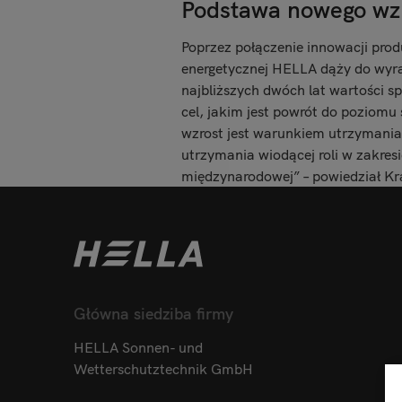
Podstawa nowego wz
Poprzez połączenie innowacji pro
energetycznej HELLA dąży do wyra
najbliższych dwóch lat wartości 
cel, jakim jest powrót do poziomu 
wzrost jest warunkiem utrzymania 
utrzymania wiodącej roli w zakres
międzynarodowej” – powiedział Kra
Główna siedziba firmy
HELLA Sonnen- und
Wetterschutztechnik GmbH