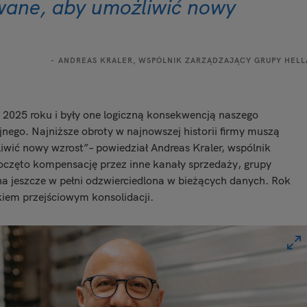
wane, aby umożliwić nowy
ANDREAS KRALER, WSPÓLNIK ZARZĄDZAJĄCY GRUPY HELL
 z 2025 roku i były one logiczną konsekwencją naszego
jnego. Najniższe obroty w najnowszej historii firmy muszą
wić nowy wzrost”– powiedział Andreas Kraler, wspólnik
częto kompensację przez inne kanały sprzedaży, grupy
ona jeszcze w pełni odzwierciedlona w bieżących danych. Rok
iem przejściowym konsolidacji.