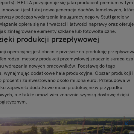
ports). HELLA pozycjonuje się jako producent premium w tym
 innowacji jest tutaj nowa generacja dachów lamelowych, któr
erwszy podczas wydarzenia inauguracyjnego w Stuttgarcie w
ązanie opiera się na trwałości i łatwości naprawy oraz oferuje
jak zintegrowane elementy szklane lub fotowoltaiczne.
ięki produkcji przepływowej
i operacyjnej jest obecnie przejście na produkcję przepływow
en rodzaj metody produkcji przemysłowej znacznie skraca cza
czasu wdrażania nowych pracowników. Podstawę do tego
u, wynajmując dodatkowe hale produkcyjne. Obszar produkcji i
 35 procent i zainwestowano około miliona euro. Przebudowa w
 tylko zapewniła dodatkowe moce produkcyjne w przypadku
wych, ale także umożliwiła znacznie szybszą dostawę dzięki
ogistycznym.