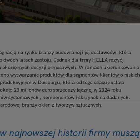
.
tagnacją na rynku branży budowlanej i jej dostawców, która
po dwóch latach zastoju. Jednak dla firmy HELLA rozwój
dalekosiężnych decyzji biznesowych. W ramach ukierunkowania
zono wytwarzanie produktów dla segmentów klientów o niskich
 produkcyjnym w Duisburgu, która od tego czasu została
około 20 milionów euro sprzedaży łącznej w 2024 roku.
warów systemowych , komponentów i skrzynek nakładanych,
narodowej branży okien z tworzyw sztucznych.
w najnowszej historii firmy muszą