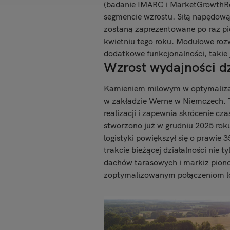
(badanie IMARC i MarketGrowthRe
segmencie wzrostu. Siłą napędową
zostaną zaprezentowane po raz pi
kwietniu tego roku. Modułowe rozwi
dodatkowe funkcjonalności, takie 
Wzrost wydajności dz
Kamieniem milowym w optymalizacj
w zakładzie Werne w Niemczech. T
realizacji i zapewnia skrócenie 
stworzono już w grudniu 2025 rok
logistyki powiększył się o prawie
trakcie bieżącej działalności nie
dachów tarasowych i markiz piono
zoptymalizowanym połączeniom l