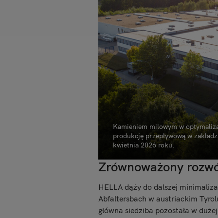
Kamieniem milowym w optymalizacj
produkcję przepływową w zakład
kwietnia 2026 roku.
Zrównoważony rozwój
HELLA dąży do dalszej minimaliza
Abfaltersbach w austriackim Tyrol
główna siedziba pozostała w duże