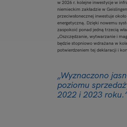
w 2026 r. kolejne inwestycje w in
niemieckim zakładzie w Geislinge
przeciwsłonecznej inwestuje około
energetyczną. Dzięki nowemu syst
zaspokoić ponad jedną trzecią wł
„Oszczędzanie, wytwarzanie i mag
będzie stopniowo wdrażana w kole
potwierdzeniem tej deklaracji i ko
„Wyznaczono jasny
poziomu sprzedaży 
2022 i 2023 roku.