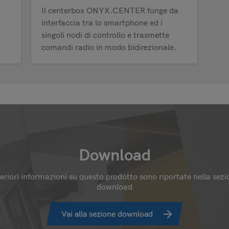
Il centerbox ONYX.CENTER funge da
interfaccia tra lo smartphone ed i
singoli nodi di controllo e trasmette
comandi radio in modo bidirezionale.
Download
eriori informazioni su questo prodotto sono riportate nella sezi
download
Vai alla sezione download