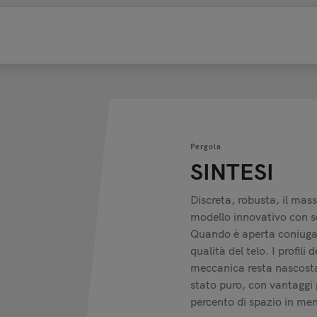
Pergola
SINTESI
Discreta, robusta, il mas
modello innovativo con sc
Quando è aperta coniuga l
qualità del telo. I profili 
meccanica resta nascosta
stato puro, con vantaggi p
percento di spazio in men