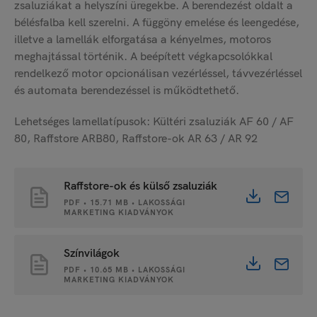
zsaluziákat a helyszíni üregekbe. A berendezést oldalt a
bélésfalba kell szerelni. A függöny emelése és leengedése,
illetve a lamellák elforgatása a kényelmes, motoros
meghajtással történik. A beépített végkapcsolókkal
rendelkező motor opcionálisan vezérléssel, távvezérléssel
és automata berendezéssel is működtethető.
Lehetséges lamellatípusok: Kültéri zsaluziák AF 60 / AF
80, Raffstore ARB80, Raffstore-ok AR 63 / AR 92
Raffstore-ok és külső zsaluziák
PDF • 15.71 MB • LAKOSSÁGI
MARKETING KIADVÁNYOK
Színvilágok
PDF • 10.65 MB • LAKOSSÁGI
MARKETING KIADVÁNYOK