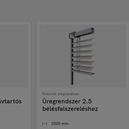
Önhordó üregrendszer
ávtartós
Üregrendszer 2.5
bélésfalszereléshez
2500 mm