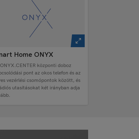
mart Home ONYX
 ONYX.CENTER központi doboz
pcsolódási pont az okos telefon és az
yes vezérlési csomópontok között, és
rádiós utasításokat két irányban adja
vább.