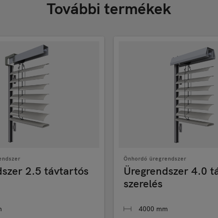
További termékek
endszer
Önhordó üregrendszer
szer 2.5 távtartós
Üregrendszer 4.0 t
szerelés
m
4000 mm