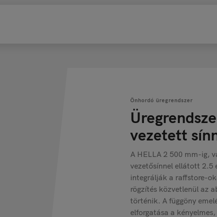
Önhordó üregrendszer
Üregrendszer
vezetett sín
A HELLA 2 500 mm-ig, v
vezetősínnel ellátott 2.5
integrálják a raffstore-o
rögzítés közvetlenül az 
történik. A függöny emelé
elforgatása a kényelmes,