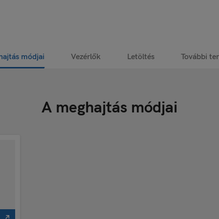
ajtás módjai
Vezérlők
Letöltés
További t
A meghajtás módjai