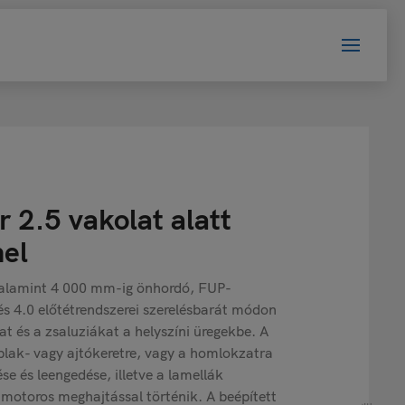
 2.5 vakolat alatt
nel
alamint 4 000 mm-ig önhordó, FUP-
 és 4.0 előtétrendszerei szerelésbarát módon
kat és a zsaluziákat a helyszíni üregekbe. A
ablak- vagy ajtókeretre, vagy a homlokzatra
se és leengedése, illetve a lamellák
 motoros meghajtással történik. A beépített