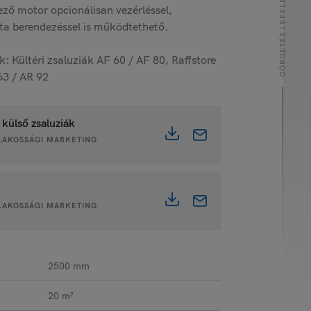
GÖRGETÉS LEFELÉ
ző motor opcionálisan vezérléssel,
ta berendezéssel is működtethető.
: Kültéri zsaluziák AF 60 / AF 80, Raffstore
63 / AR 92
 külső zsaluziák
• LAKOSSÁGI MARKETING
• LAKOSSÁGI MARKETING
2500 mm
20 m²