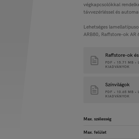
végkapcsolókkal rendelke
távvezérléssel és automa
Lehetséges lamellatípusok
ARB80, Raffstore-ok AR 
Raffstore-ok és
PDF • 15.71 MB 
KIADVÁNYOK
Színvilágok
PDF • 10.65 MB 
KIADVÁNYOK
Max. szélesség
Max. felület