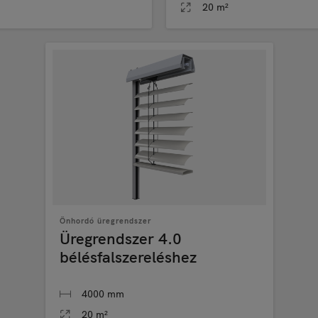
20 m²
Önhordó üregrendszer
Üregrendszer 4.0
bélésfalszereléshez
4000 mm
20 m²