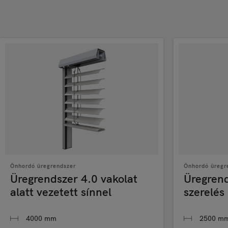
Önhordó üregrendszer
Önhordó üregr
Üregrendszer 4.0 vakolat
Üregrend
alatt vezetett sínnel
szerelés
4000 mm
2500 m