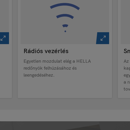
Rádiós vezérlés
S
Egyetlen mozdulat elég a HELLA
Az
redőnyök felhúzásához és
ka
leengedéséhez.
eg
a 
to