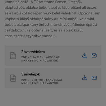
kombinálható. A TRAV frame Screen, üregből,
alaptestből, oldalsó bélésfalból és lábprofilból áll össze,
és az ablakot középen vagy belül veheti fel. Opcionálisan
kapható külső ablakpárkány alumíniumból, valamint
belső ablakpárkány öntött márványból. Minden építési
csatlakozófuga optimalizált, és az ablak körüli
szerkezetek egyesítve vannak.
Rovarvédelem
PDF • 2.26 MB • LAKOSSÁGI
MARKETING KIADVÁNYOK
Színvilágok
PDF • 10.65 MB • LAKOSSÁGI
MARKETING KIADVÁNYOK