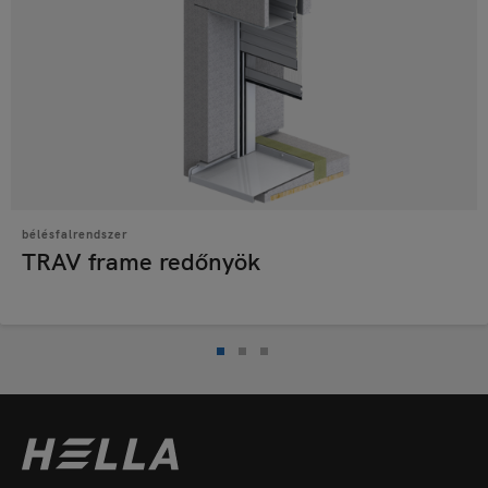
bélésfalrendszer
TRAV frame redőnyök