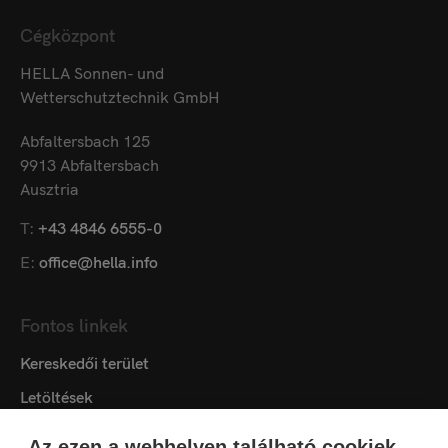
Cégközpont
HELLA Sonnen- und
Wetterschutztechnik GmbH
Abfaltersbach 125
9913 Abfaltersbach
Ausztria
T:
+43 4846 6555-0
E:
office@hella.info
Fontos linkek
Kereskedői terület
Letöltések
Pályázati szövegek
Az ezen a webhelyen található cookiek-