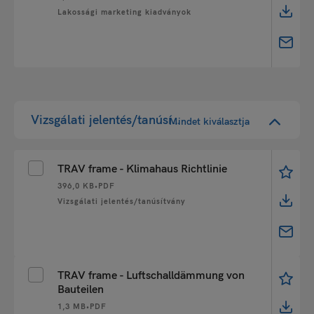
Lakossági marketing kiadványok
Vizsgálati jelentés/tanúsítvány
Mindet kiválasztja
TRAV frame - Klimahaus Richtlinie
396,0 KB
•
PDF
Vizsgálati jelentés/tanúsítvány
TRAV frame - Luftschalldämmung von
Bauteilen
1,3 MB
•
PDF