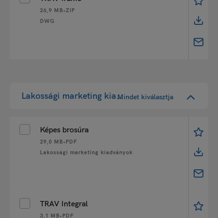
26,9 MB
•
ZIP
DWG
Lakossági marketing kiadványok
Mindet kiválasztja
Képes brosúra
29,0 MB
•
PDF
Lakossági marketing kiadványok
TRAV Integral
3,1 MB
•
PDF