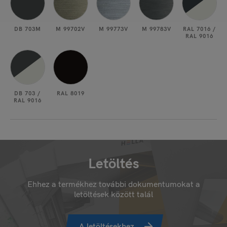
DB 703M
M 99702V
M 99773V
M 99783V
RAL 7016 /
RAL 9016
DB 703 /
RAL 8019
RAL 9016
Letöltés
Ehhez a termékhez további dokumentumokat a
letöltések között talál
A letöltésekhez