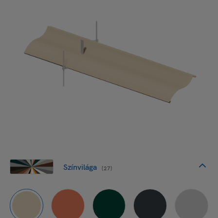
Színvilága
(27)