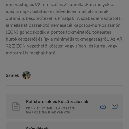
mm vastag és 92 mm széles Z-lamellákkal, melyek az
ideális nap-, belátás- és hővédelem mellett a terek
optimális besötétítését is kínálják. A szabadalmaztatott,
lamellákat összekötő nemesacél kapcsos-hurkos zsinór
(ECN) gondoskodik a pontos tokméretről, tökéletes
hurokképzésről és így a minimális tokmagasságról. Az AR
92 Z ECN vezethető kötélen vagy sínen, és karral vagy
motorral is meghajtható.
Színek
Raffstore-ok és külső zsaluziák
PDF • 15.71 MB • LAKOSSÁGI
MARKETING KIADVÁNYOK
Színvilágok