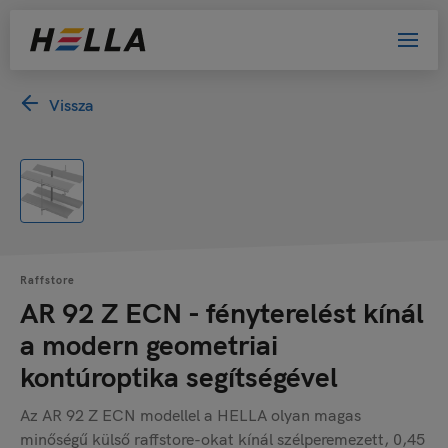
Vissza
Raffstore
AR 92 Z ECN - fényterelést kínál
a modern geometriai
kontúroptika segítségével
Az AR 92 Z ECN modellel a HELLA olyan magas
minőségű külső raffstore-okat kínál szélperemezett, 0,45